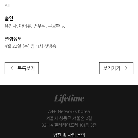
All
출연
유인나, 아이유, 변우석, 구교환 등
편성정보
4월 22일 (수) 밤 11시 첫방송
목록보기
보러가기
A+E Networks Korea
서울시 성동구 서울숲 2길
32-14 갤러리아포레 101동 3층
협찬 및 사업 문의